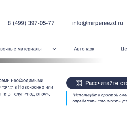
8 (499) 397-05-77
info@mirpereezd.ru
овочные материалы
Автопарк
Це
всеми необходимыми
Рассчитайте ст
ия
чиками в Новокосино или
ектр услуг «под ключ»,
*Используйте простой онл
в
определить стоимость усл
о