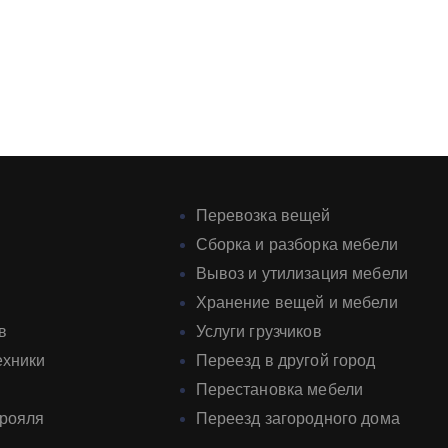
Перевозка вещей
Сборка и разборка мебели
Вывоз и утилизация мебели
Хранение вещей и мебели
в
Услуги грузчиков
ехники
Переезд в другой город
Перестановка мебели
 рояля
Переезд загородного дома