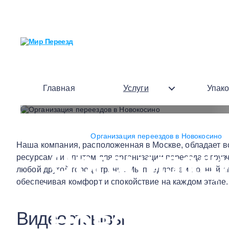
Главная
Услуги
Упак
Главная
»
Организация переездов в Новокосино
Наша компания, расположенная в Москве, обладает 
Организац
ресурсами и опытом для организации переезда с груз
любой другой город страны. Мы предлагаем полный сп
переездов 
обеспечивая комфорт и спокойствие на каждом этапе.
Новокосин
Видеоотзывы