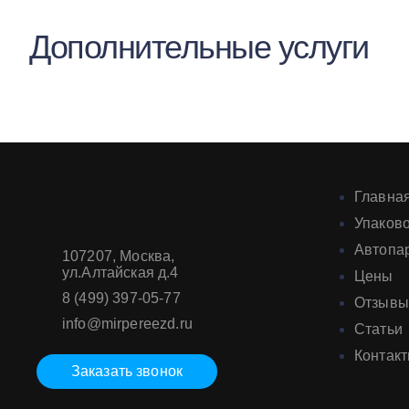
Дополнительные услуги
Главна
Упаков
Автопа
107207
,
Москва
,
ул.Алтайская д.4
Цены
8 (499) 397-05-77
Отзывы
info@mirpereezd.ru
Статьи
Контак
Заказать звонок